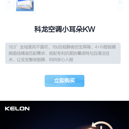
科龙空调小耳朵KW
163°全域柔风不直吹、18dB超静音仿生降噪、4+N智能睡
眠曲线精准匹配需求，搭配专利抗菌防霉滤网与自清洁技
术，让宝宝整夜酣睡、妈妈安心入眠
立即购买